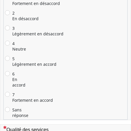
Fortement en désaccord
2
En désaccord
3
Légèrement en désaccord
4
Neutre
5
Légèrement en accord
6
En
accord
7
Fortement en accord
Sans
réponse
(Cette question est obligatoire)
Qualité des services