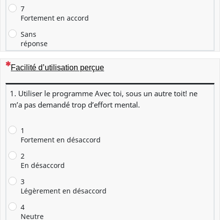
7
Fortement en accord
Sans
réponse
(Cette question est obligatoire)
Facilité d’utilisation perçue
1. Utiliser le programme Avec toi, sous un autre toit! ne
m’a pas demandé trop d’effort mental.
1
Fortement en désaccord
2
En désaccord
3
Légèrement en désaccord
4
Neutre