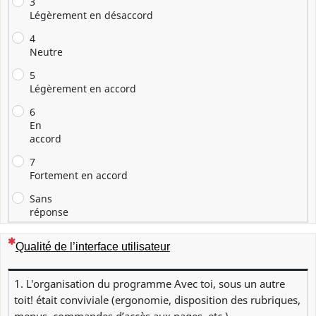
3
Légèrement en désaccord
4
Neutre
5
Légèrement en accord
6
En
accord
7
Fortement en accord
Sans
réponse
(Cette question est obligatoire)
Qualité de l’interface utilisateur
1. L'organisation du programme Avec toi, sous un autre
toit! était conviviale (ergonomie, disposition des rubriques,