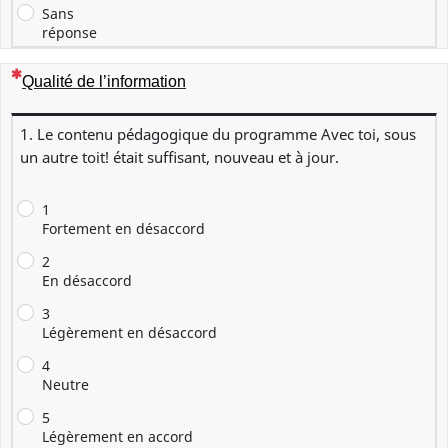
Sans
réponse
(Cette question est obligatoire)
Qualité de l’information
1. Le contenu pédagogique du programme Avec toi, sous
un autre toit! était suffisant, nouveau et à jour.
1
Fortement en désaccord
2
En désaccord
3
Légèrement en désaccord
4
Neutre
5
Légèrement en accord