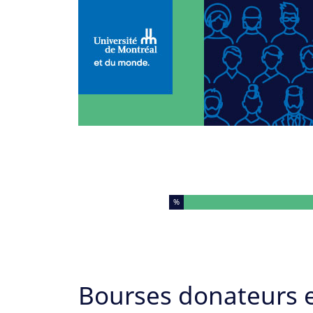
Vous avez complété % de ce questionnaire.
%
Bourses donateurs e