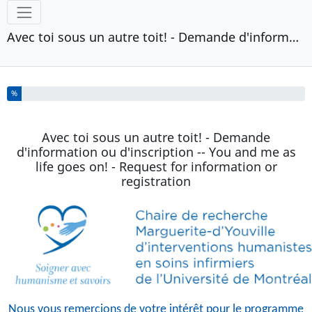
Outils
Avec toi sous un autre toit! - Demande d'information ou d'inscription -- You and me as life goes on! - Request for information or registration
Vous avez complété % de ce questionnaire.
%
Avec toi sous un autre toit! - Demande
d'information ou d'inscription -- You and me as
life goes on! - Request for information or
registration
Nous vous remercions de votre intérêt pour le programme