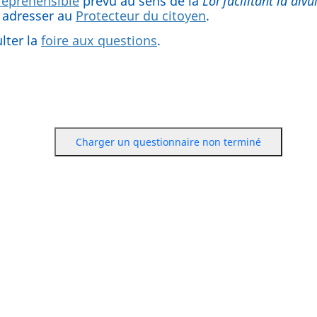
répréhensible
prévu au sens de la
Loi facilitant la div
 adresser au
Protecteur du citoyen
.
lter la
foire aux questions
.
Charger un questionnaire non terminé