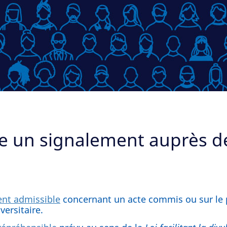
e un signalement auprès de
nt admissible
concernant un acte commis ou sur le poi
ersitaire.