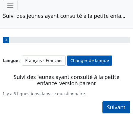
Outils
Suivi des jeunes ayant consulté à la petite enfance_version parent
Vous avez complété % de ce questionnaire.
%
Langue :
Changer de langue
Suivi des jeunes ayant consulté à la petite
enfance_version parent
Il y a 81 questions dans ce questionnaire.
Suivant